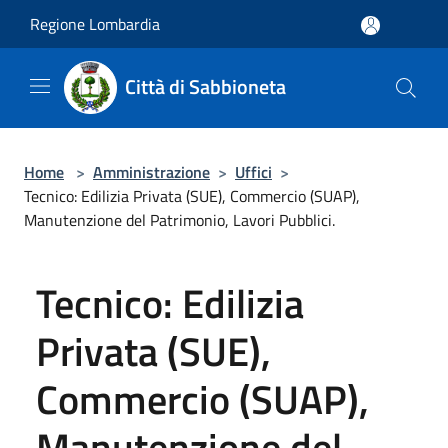
Salta al contenuto principale
Regione Lombardia
Città di Sabbioneta
Home
>
Amministrazione
>
Uffici
>
Tecnico: Edilizia Privata (SUE), Commercio (SUAP),
Manutenzione del Patrimonio, Lavori Pubblici.
Tecnico: Edilizia
Privata (SUE),
Commercio (SUAP),
Manutenzione del