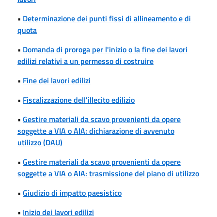
•
Determinazione dei punti fissi di allineamento e di
quota
•
Domanda di proroga per l'inizio o la fine dei lavori
edilizi relativi a un permesso di costruire
•
Fine dei lavori edilizi
•
Fiscalizzazione dell'illecito edilizio
•
Gestire materiali da scavo provenienti da opere
soggette a VIA o AIA: dichiarazione di avvenuto
utilizzo (DAU)
•
Gestire materiali da scavo provenienti da opere
soggette a VIA o AIA: trasmissione del piano di utilizzo
•
Giudizio di impatto paesistico
•
Inizio dei lavori edilizi