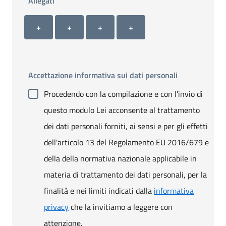
Allegati
Allegato 1
Allegato 2
Allegato 3
Allegato 4
+ Carica allegato 1
+ Carica allegato 2
+ Carica allegato 3
+ Carica allegato 4
+
+
+
+
Accettazione informativa sui dati personali
Procedendo con la compilazione e con l'invio di
questo modulo Lei acconsente al trattamento
dei dati personali forniti, ai sensi e per gli effetti
dell'articolo 13 del Regolamento EU 2016/679 e
della della normativa nazionale applicabile in
materia di trattamento dei dati personali, per la
finalità e nei limiti indicati dalla
informativa
privacy
che la invitiamo a leggere con
attenzione.