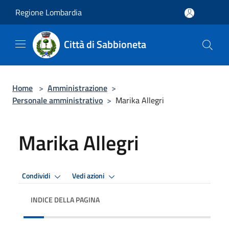
Salta al contenuto principale
Regione Lombardia
Città di Sabbioneta
Home
>
Amministrazione
>
Personale amministrativo
>
Marika Allegri
Marika Allegri
Condividi
Vedi azioni
INDICE DELLA PAGINA