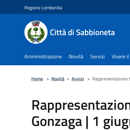
Salta al contenuto principale
Regione Lombardia
Città di Sabbioneta
Amministrazione
Novità
Servizi
Vivere 
Home
>
Novità
>
Avvisi
>
Rappresentazione te
Rappresentazione
Gonzaga | 1 giu