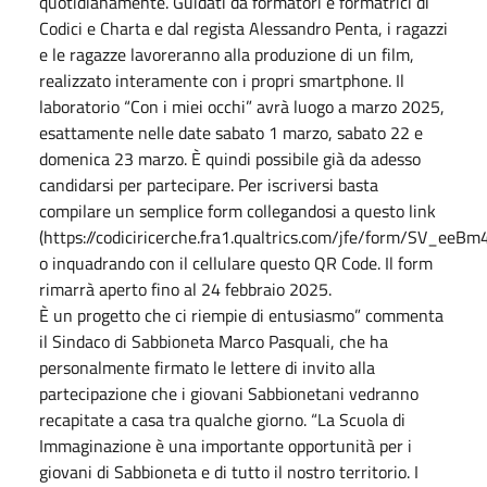
quotidianamente. Guidati da formatori e formatrici di
Codici e Charta e dal regista Alessandro Penta, i ragazzi
e le ragazze lavoreranno alla produzione di un film,
realizzato interamente con i propri smartphone. Il
laboratorio “Con i miei occhi” avrà luogo a marzo 2025,
esattamente nelle date sabato 1 marzo, sabato 22 e
domenica 23 marzo. È quindi possibile già da adesso
candidarsi per partecipare. Per iscriversi basta
compilare un semplice form collegandosi a questo link
(https://codiciricerche.fra1.qualtrics.com/jfe/form/SV_ee
o inquadrando con il cellulare questo QR Code. Il form
rimarrà aperto fino al 24 febbraio 2025.
È un progetto che ci riempie di entusiasmo” commenta
il Sindaco di Sabbioneta Marco Pasquali, che ha
personalmente firmato le lettere di invito alla
partecipazione che i giovani Sabbionetani vedranno
recapitate a casa tra qualche giorno. “La Scuola di
Immaginazione è una importante opportunità per i
giovani di Sabbioneta e di tutto il nostro territorio. I