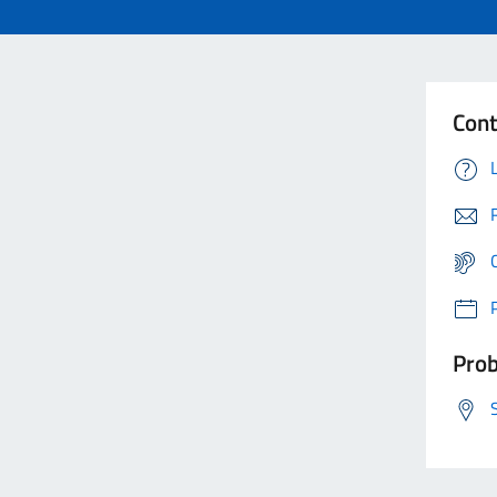
Cont
Prob