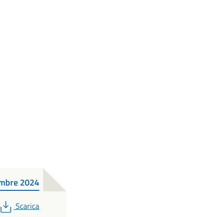
embre 2024
PDF
Scarica