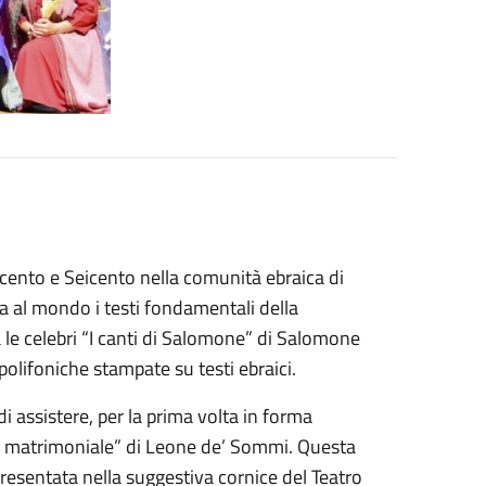
ecento e Seicento nella comunità ebraica di
ta al mondo i testi fondamentali della
 le celebri “I canti di Salomone” di Salomone
olifoniche stampate su testi ebraici.
i assistere, per la prima volta in forma
ia matrimoniale” di Leone de’ Sommi. Questa
esentata nella suggestiva cornice del Teatro