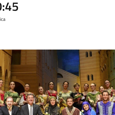
0:45
ica