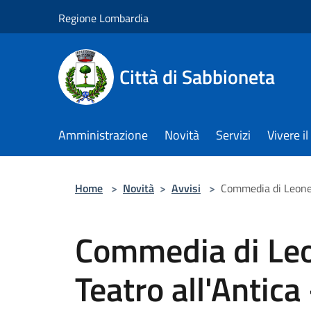
Salta al contenuto principale
Regione Lombardia
Città di Sabbioneta
Amministrazione
Novità
Servizi
Vivere 
Home
>
Novità
>
Avvisi
>
Commedia di Leone 
Commedia di Le
Teatro all'Antica