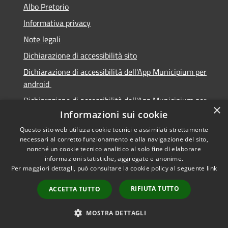
Albo Pretorio
Informativa privacy
Note legali
Dichiarazione di accessibilità sito
Dichiarazione di accessibilità dell'App Municipium per
android
Dichiarazione di accessibilità dell'App Municipium per
×
Apple
Informazioni sui cookie
Questo sito web utilizza cookie tecnici e assimilati strettamente
necessari al corretto funzionamento e alla navigazione del sito,
nonché un cookie tecnico analitico al solo fine di elaborare
informazioni statistiche, aggregate e anonime.
RSS
Copyright © 2026 • Città di
Per maggiori dettagli, può consultare la cookie policy al seguente
link
Accessibilità
Sabbioneta • Powered by
Privacy
Municipium
Accesso
•
RIFIUTA TUTTO
ACCETTA TUTTO
Cookie
redazione
Mappa del sito
MOSTRA DETTAGLI