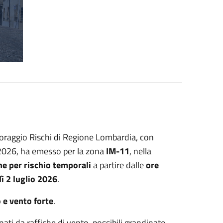
toraggio Rischi di Regione Lombardia, con
 2026, ha emesso per la zona
IM-11
, nella
ne per rischio temporali
a partire dalle
ore
dì 2 luglio 2026
.
o e vento forte
.
ti da raffiche di vento, possibili grandinate