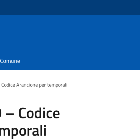
il Comune
odice Arancione per temporali
– Codice
emporali