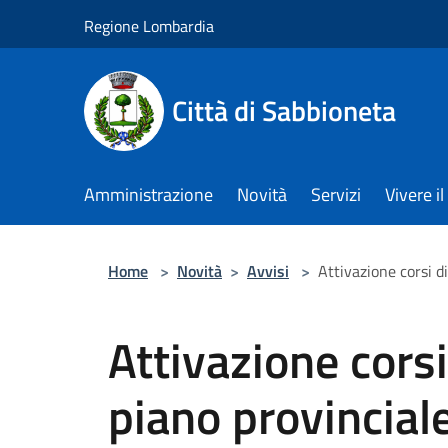
Salta al contenuto principale
Regione Lombardia
Città di Sabbioneta
Amministrazione
Novità
Servizi
Vivere 
Home
>
Novità
>
Avvisi
>
Attivazione corsi d
Attivazione corsi
piano provinciale