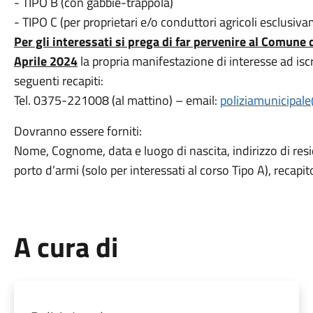
- TIPO B (con gabbie-trappola)
- TIPO C (per proprietari e/o conduttori agricoli esclusi
Per gli interessati si prega di far pervenire al Comune
Aprile 2024
la propria manifestazione di interesse ad iscr
seguenti recapiti:
Tel. 0375-221008 (al mattino) – email:
poliziamunicipal
Dovranno essere forniti:
Nome, Cognome, data e luogo di nascita, indirizzo di resid
porto d’armi (solo per interessati al corso Tipo A), recapit
A cura di