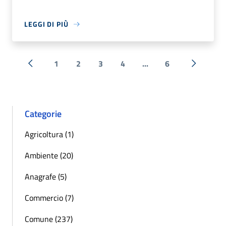
LEGGI DI PIÙ
1
2
3
4
...
6
« Precedente
Successi
Categorie
Agricoltura (1)
Ambiente (20)
Anagrafe (5)
Commercio (7)
Comune (237)