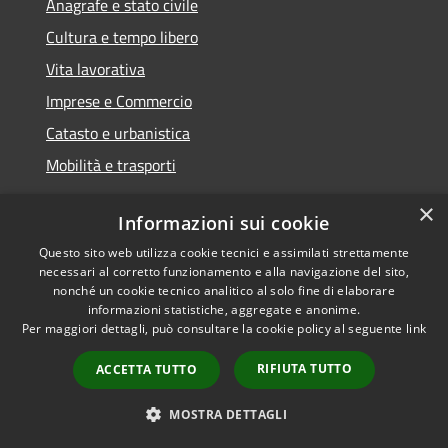
Anagrafe e stato civile
Cultura e tempo libero
Vita lavorativa
Imprese e Commercio
Catasto e urbanistica
Mobilità e trasporti
×
Informazioni sui cookie
Questo sito web utilizza cookie tecnici e assimilati strettamente
Educazione e formazione
necessari al corretto funzionamento e alla navigazione del sito,
Giustizia e sicurezza pubblica
nonché un cookie tecnico analitico al solo fine di elaborare
informazioni statistiche, aggregate e anonime.
Tributi,finanze e contravvenzioni
Per maggiori dettagli, può consultare la cookie policy al seguente
link
Ambiente
RIFIUTA TUTTO
ACCETTA TUTTO
Salute, benessere e assistenza
MOSTRA DETTAGLI
Autorizzazioni