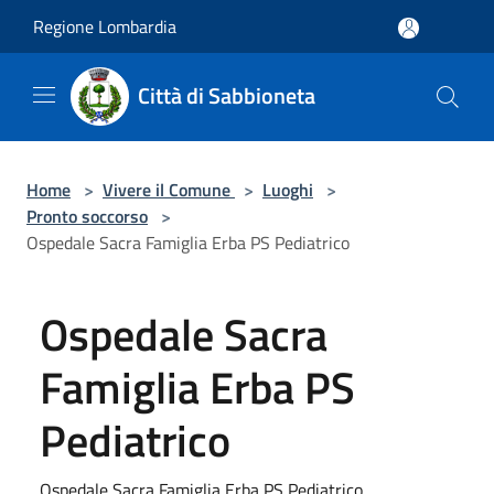
Salta al contenuto principale
Regione Lombardia
Città di Sabbioneta
Home
>
Vivere il Comune
>
Luoghi
>
Pronto soccorso
>
Ospedale Sacra Famiglia Erba PS Pediatrico
Ospedale Sacra
Famiglia Erba PS
Pediatrico
Ospedale Sacra Famiglia Erba PS Pediatrico