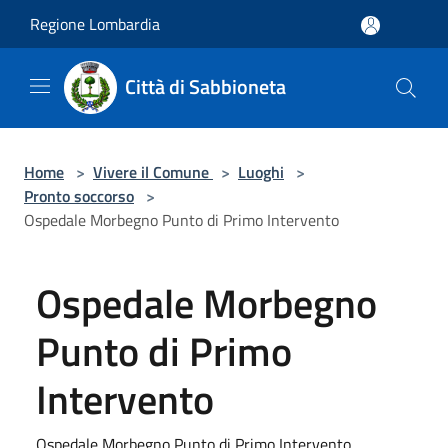
Salta al contenuto principale
Regione Lombardia
Città di Sabbioneta
Home
>
Vivere il Comune
>
Luoghi
>
Pronto soccorso
>
Ospedale Morbegno Punto di Primo Intervento
Ospedale Morbegno
Punto di Primo
Intervento
Ospedale Morbegno Punto di Primo Intervento