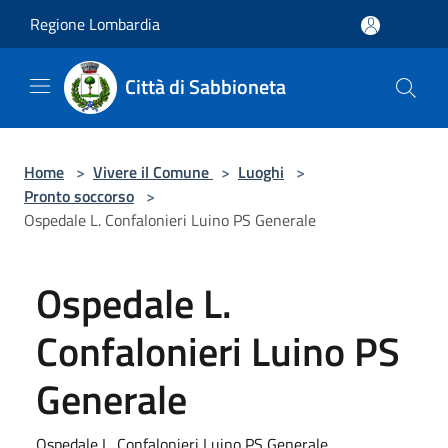
Salta al contenuto principale
Regione Lombardia
Città di Sabbioneta
Home
>
Vivere il Comune
>
Luoghi
>
Pronto soccorso
>
Ospedale L. Confalonieri Luino PS Generale
Ospedale L.
Confalonieri Luino PS
Generale
Ospedale L. Confalonieri Luino PS Generale