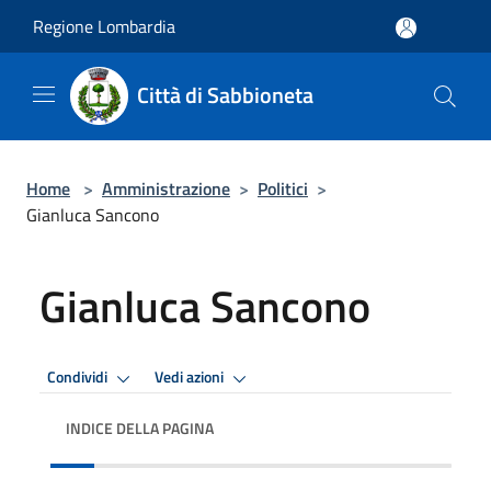
Salta al contenuto principale
Regione Lombardia
Città di Sabbioneta
Home
>
Amministrazione
>
Politici
>
Gianluca Sancono
Gianluca Sancono
Condividi
Vedi azioni
INDICE DELLA PAGINA