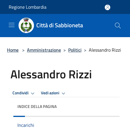
Salta al contenuto principale
Regione Lombardia
Città di Sabbioneta
Home
>
Amministrazione
>
Politici
>
Alessandro Rizzi
Alessandro Rizzi
Condividi
Vedi azioni
INDICE DELLA PAGINA
Incarichi