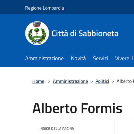
Salta al contenuto principale
Regione Lombardia
Città di Sabbioneta
Amministrazione
Novità
Servizi
Vivere 
Home
>
Amministrazione
>
Politici
>
Alberto 
Alberto Formis
INDICE DELLA PAGINA