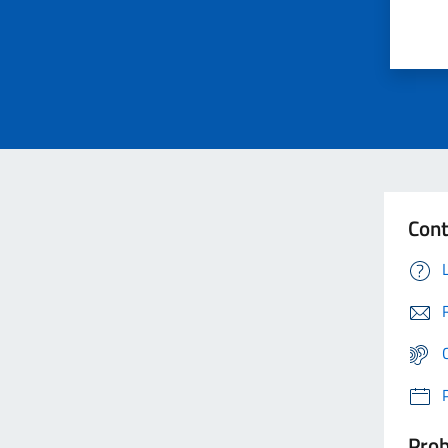
Cont
Prob