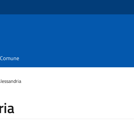
il Comune
lessandria
ria