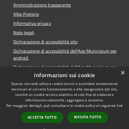
Amministrazione trasparente
Albo Pretorio
Informativa privacy
Note legali
Dichiarazione di accessibilità sito
Dichiarazione di accessibilità dell'App Municipium per
android
Dichiarazione di accessibilità dell'App Municipium per
×
Apple
Informazioni sui cookie
Questo sito web utilizza cookie tecnici e assimilati strettamente
necessari al corretto funzionamento e alla navigazione del sito,
nonché un cookie tecnico analitico al solo fine di elaborare
informazioni statistiche, aggregate e anonime.
RSS
Copyright © 2026 • Città di
Per maggiori dettagli, può consultare la cookie policy al seguente
link
Accessibilità
Sabbioneta • Powered by
Privacy
Municipium
Accesso
•
RIFIUTA TUTTO
ACCETTA TUTTO
Cookie
redazione