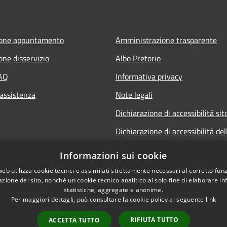
ione appuntamento
Amministrazione trasparente
one disservizio
Albo Pretorio
FAQ
Informativa privacy
 assistenza
Note legali
Dichiarazione di accessibilità sit
Dichiarazione di accessibilità del
Municipium per android
Informazioni sui cookie
Dichiarazione di accessibilità del
web utilizza cookie tecnici e assimilati strettamente necessari al corretto fu
Municipium per Apple
azione del sito, nonché un cookie tecnico analitico al solo fine di elaborare i
statistiche, aggregate e anonime.
Per maggiori dettagli, può consultare la cookie policy al seguente
link
RIFIUTA TUTTO
ACCETTA TUTTO