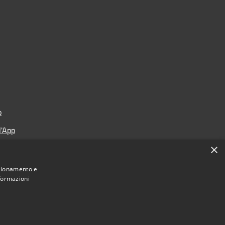
o
l'App
×
l'App
nzionamento e
nformazioni