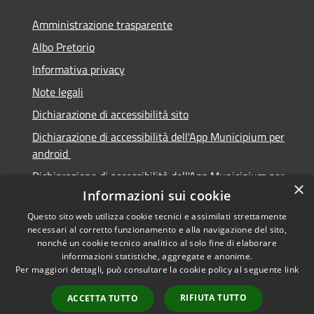
Amministrazione trasparente
Albo Pretorio
Informativa privacy
Note legali
Dichiarazione di accessibilità sito
Dichiarazione di accessibilità dell'App Municipium per
android
Dichiarazione di accessibilità dell'App Municipium per
×
Apple
Informazioni sui cookie
Questo sito web utilizza cookie tecnici e assimilati strettamente
necessari al corretto funzionamento e alla navigazione del sito,
nonché un cookie tecnico analitico al solo fine di elaborare
informazioni statistiche, aggregate e anonime.
RSS
Copyright © 2026 • Città di
Per maggiori dettagli, può consultare la cookie policy al seguente
link
Accessibilità
Sabbioneta • Powered by
Privacy
Municipium
Accesso
•
RIFIUTA TUTTO
ACCETTA TUTTO