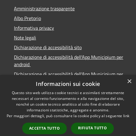
Amministrazione trasparente
Albo Pretorio
Informativa privacy
Note legali
Dichiarazione di accessibilità sito
Dichiarazione di accessibilità dell'App Municipium per
android
Dichiarazione di accessibilità dell'App Municipium per
×
Apple
Informazioni sui cookie
Questo sito web utilizza cookie tecnici e assimilati strettamente
necessari al corretto funzionamento e alla navigazione del sito,
nonché un cookie tecnico analitico al solo fine di elaborare
informazioni statistiche, aggregate e anonime.
RSS
Copyright © 2026 • Città di
Per maggiori dettagli, può consultare la cookie policy al seguente
link
Accessibilità
Sabbioneta • Powered by
Privacy
Municipium
Accesso
•
RIFIUTA TUTTO
ACCETTA TUTTO
Cookie
redazione