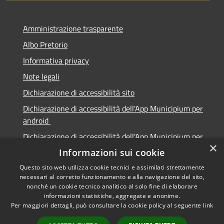
Amministrazione trasparente
Albo Pretorio
Informativa privacy
Note legali
Dichiarazione di accessibilità sito
Dichiarazione di accessibilità dell'App Municipium per
android
Dichiarazione di accessibilità dell'App Municipium per
×
Apple
Informazioni sui cookie
Questo sito web utilizza cookie tecnici e assimilati strettamente
necessari al corretto funzionamento e alla navigazione del sito,
nonché un cookie tecnico analitico al solo fine di elaborare
informazioni statistiche, aggregate e anonime.
RSS
Copyright © 2026 • Città di
Per maggiori dettagli, può consultare la cookie policy al seguente
link
Accessibilità
Sabbioneta • Powered by
Privacy
Municipium
Accesso
•