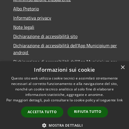
Albo Pretorio
Informativa privacy
Note legali
Dichiarazione di accessibilità sito
Dichiarazione di accessibilità dell'App Municipium per
android
Dichiarazione di accessibilità dell'App Municipium per
×
Apple
Informazioni sui cookie
Questo sito web utilizza cookie tecnici e assimilati strettamente
necessari al corretto funzionamento e alla navigazione del sito,
nonché un cookie tecnico analitico al solo fine di elaborare
informazioni statistiche, aggregate e anonime.
RSS
Copyright © 2026 • Città di
Per maggiori dettagli, può consultare la cookie policy al seguente
link
Accessibilità
Sabbioneta • Powered by
Privacy
Municipium
Accesso
•
RIFIUTA TUTTO
ACCETTA TUTTO
Cookie
redazione
Mappa del sito
MOSTRA DETTAGLI