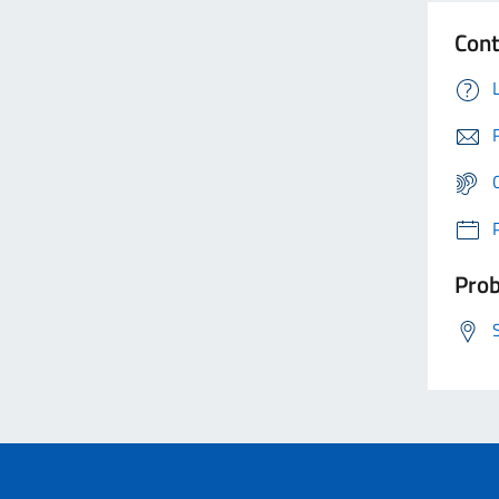
Cont
Prob