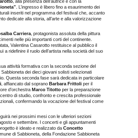
arotto
, alla presenza dell’autrice e con la
bioneta”
. L’ingresso è libero fino a esaurimento dei
turali inseriti nel programma del festival che, accanto
o dedicate alla storia, all’arte e alla valorizzazione
salba Carriera
, protagonista assoluta della pittura
menti nelle più importanti corti del continente.
a, Valentina Casarotto restituisce al pubblico il
 a ridefinire il ruolo dell’artista nella società del suo
la sua attività formativa con la seconda sezione del
a Sabbioneta dei dieci giovani solisti selezionati
gio. Questa seconda fase sarà dedicata in particolare
i
, affiancato dal soprano
Barbara Frittoli
per il
ttore d’orchestra
Marco Titotto
per la preparazione
centro di studio, confronto e crescita professionale
ernazionali, confermando la vocazione del festival come
uirà nei prossimi mesi con le ulteriori sezioni
, agosto e settembre. I concerti e gli appuntamenti
progetto è ideato e realizzato da
Concetto
Comune di Sabbioneta, della Fondazione Sabbioneta