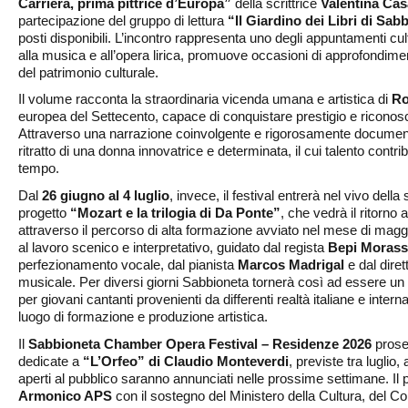
Carriera, prima pittrice d’Europa”
della scrittrice
Valentina Cas
partecipazione del gruppo di lettura
“Il Giardino dei Libri di Sab
posti disponibili. L’incontro rappresenta uno degli appuntamenti cul
alla musica e all’opera lirica, promuove occasioni di approfondiment
del patrimonio culturale.
Il volume racconta la straordinaria vicenda umana e artistica di
Ro
europea del Settecento, capace di conquistare prestigio e riconosci
Attraverso una narrazione coinvolgente e rigorosamente documentat
ritratto di una donna innovatrice e determinata, il cui talento contribuì
tempo.
Dal
26 giugno al 4 luglio
, invece, il festival entrerà nel vivo del
progetto
“Mozart e la trilogia di Da Ponte”
, che vedrà il ritorno 
attraverso il percorso di alta formazione avviato nel mese di mag
al lavoro scenico e interpretativo, guidato dal regista
Bepi Morass
perfezionamento vocale, dal pianista
Marcos Madrigal
e dal dire
musicale. Per diversi giorni Sabbioneta tornerà così ad essere un 
per giovani cantanti provenienti da differenti realtà italiane e int
luogo di formazione e produzione artistica.
Il
Sabbioneta Chamber Opera Festival – Residenze 2026
proseg
dedicate a
“L’Orfeo” di Claudio Monteverdi
, previste tra luglio
aperti al pubblico saranno annunciati nelle prossime settimane. Il 
Armonico APS
con il sostegno del Ministero della Cultura, del 