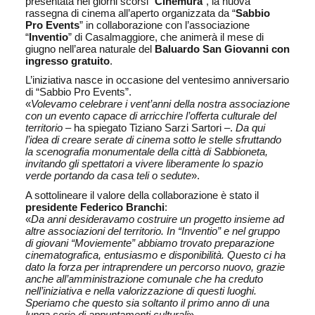
presentata nei giorni scorsi “
Cinemura
”, la nuova
rassegna di cinema all’aperto organizzata da “
Sabbio
Pro Events
” in collaborazione con l’associazione
“
Inventio
” di Casalmaggiore, che animerà il mese di
giugno nell’area naturale del
Baluardo San Giovanni con
ingresso gratuito
.
L’iniziativa nasce in occasione del ventesimo anniversario
di “Sabbio Pro Events”.
«
Volevamo celebrare i vent’anni della nostra associazione
con un evento capace di arricchire l’offerta culturale del
territorio
– ha spiegato Tiziano Sarzi Sartori –.
Da qui
l’idea di creare serate di cinema sotto le stelle sfruttando
la scenografia monumentale della città di Sabbioneta,
invitando gli spettatori a vivere liberamente lo spazio
verde portando da casa teli o sedute
».
A sottolineare il valore della collaborazione è stato il
presidente
Federico Branchi
:
«
Da anni desideravamo costruire un progetto insieme ad
altre associazioni del territorio. In “Inventio” e nel gruppo
di giovani “Moviemente” abbiamo trovato preparazione
cinematografica, entusiasmo e disponibilità. Questo ci ha
dato la forza per intraprendere un percorso nuovo, grazie
anche all’amministrazione comunale che ha creduto
nell’iniziativa e nella valorizzazione di questi luoghi.
Speriamo che questo sia soltanto il primo anno di una
lunga serie di appuntamenti culturali
».