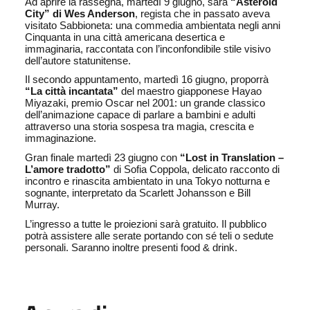
Ad aprire la rassegna, martedì 9 giugno, sarà
“Asteroid
City” di Wes Anderson
, regista che in passato aveva
visitato Sabbioneta: una commedia ambientata negli anni
Cinquanta in una città americana desertica e
immaginaria, raccontata con l’inconfondibile stile visivo
dell’autore statunitense.
Il secondo appuntamento, martedì 16 giugno, proporrà
“La città incantata”
del maestro giapponese Hayao
Miyazaki, premio Oscar nel 2001: un grande classico
dell’animazione capace di parlare a bambini e adulti
attraverso una storia sospesa tra magia, crescita e
immaginazione.
Gran finale martedì 23 giugno con
“Lost in Translation –
L’amore tradotto”
di Sofia Coppola, delicato racconto di
incontro e rinascita ambientato in una Tokyo notturna e
sognante, interpretato da Scarlett Johansson e Bill
Murray.
L’ingresso a tutte le proiezioni sarà gratuito. Il pubblico
potrà assistere alle serate portando con sé teli o sedute
personali. Saranno inoltre presenti food & drink.