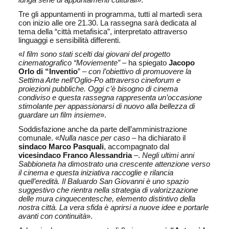
Tre gli appuntamenti in programma, tutti al martedì sera
con inizio alle ore 21.30. La rassegna sarà dedicata al
tema della “città metafisica”, interpretato attraverso
linguaggi e sensibilità differenti.
«
I film sono stati scelti dai giovani del progetto
cinematografico “Moviemente”
– ha spiegato
Jacopo
Orlo di “Inventio
” –
con l’obiettivo di promuovere la
Settima Arte nell’Oglio-Po attraverso cineforum e
proiezioni pubbliche. Oggi c’è bisogno di cinema
condiviso e questa rassegna rappresenta un’occasione
stimolante per appassionarsi di nuovo alla bellezza di
guardare un film insieme
».
Soddisfazione anche da parte dell’amministrazione
comunale. «
Nulla nasce per caso
– ha dichiarato il
sindaco
Marco Pasquali
, accompagnato dal
vicesindaco Franco Alessandria
–.
Negli ultimi anni
Sabbioneta ha dimostrato una crescente attenzione verso
il cinema e questa iniziativa raccoglie e rilancia
quell’eredità. Il Baluardo San Giovanni è uno spazio
suggestivo che rientra nella strategia di valorizzazione
delle mura cinquecentesche, elemento distintivo della
nostra città. La vera sfida è aprirsi a nuove idee e portarle
avanti con continuità
».