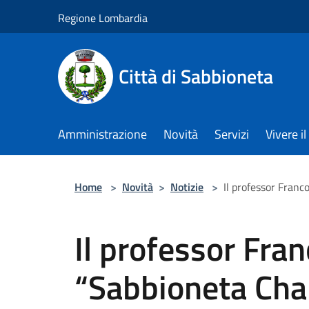
Salta al contenuto principale
Regione Lombardia
Città di Sabbioneta
Amministrazione
Novità
Servizi
Vivere 
Home
>
Novità
>
Notizie
>
Il professor Fran
Il professor Fran
“Sabbioneta Ch