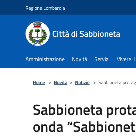
Salta al contenuto principale
Regione Lombardia
Città di Sabbioneta
Amministrazione
Novità
Servizi
Vivere 
Home
>
Novità
>
Notizie
>
Sabbioneta protago
Sabbioneta prota
onda “Sabbioneta