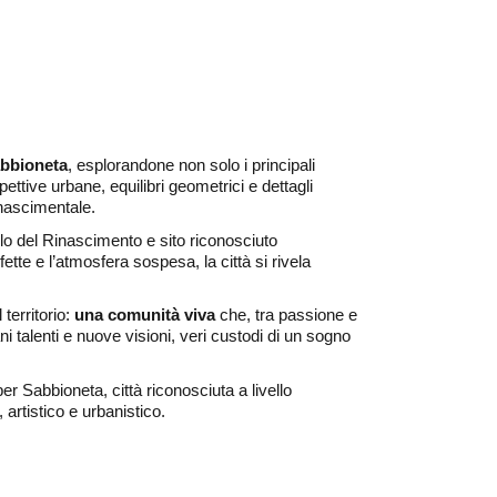
abbioneta
, esplorandone non solo i principali
ttive urbane, equilibri geometrici e dettagli
inascimentale.
ello del Rinascimento e sito riconosciuto
ette e l’atmosfera sospesa, la città si rivela
erritorio:
una comunità viva
che, tra passione e
i talenti e nuove visioni, veri custodi di un sogno
r Sabbioneta, città riconosciuta a livello
 artistico e urbanistico.