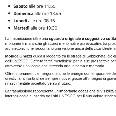
Sabato
alle ore 11.55
Domenica
alle ore 13.45
Lunedì
alle ore 08.15
Martedì
alle ore 19.30
La trasmissione offre uno
sguardo originale e suggestivo su S
monumenti ma anche gli scorci meno noti e più evocativi, tra prospe
architettonici che raccontano una visione unica della città ideale r
Monica Ghezzi
guida il racconto tra le strade di Sabbioneta, gioi
dall’UNESCO. Definita “città metafisica” per le sue prospettive perf
attraverso un viaggio che intreccia arte, cinema e memoria.
Oltre i monumenti, emergono anche le energie contemporanee del t
creatività, affronta sfide sempre nuove, grazie all’impegno di giovan
rinascimentale proiettato verso il futuro.
La trasmissione rappresenta un’importante occasione di visibilità pe
internazionale e inserita tra i siti UNESCO per il suo valore storico,