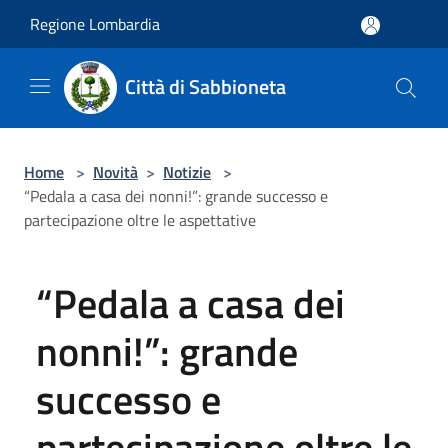
Salta al contenuto principale
Regione Lombardia
Città di Sabbioneta
Home
>
Novità
>
Notizie
>
“Pedala a casa dei nonni!”: grande successo e
partecipazione oltre le aspettative
“Pedala a casa dei
nonni!”: grande
successo e
partecipazione oltre le