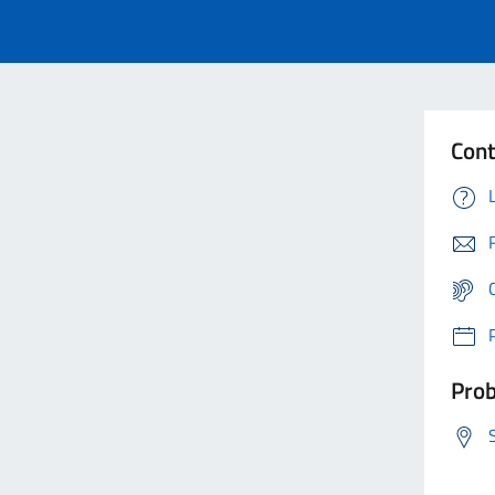
Cont
Prob