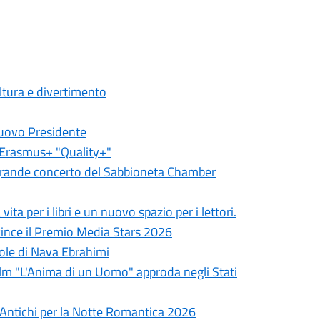
ultura e divertimento
nuovo Presidente
o Erasmus+ "Quality+"
il grande concerto del Sabbioneta Chamber
ita per i libri e un nuovo spazio per i lettori.
vince il Premio Media Stars 2026
arole di Nava Ebrahimi
ilm "L'Anima di un Uomo" approda negli Stati
i Antichi per la Notte Romantica 2026