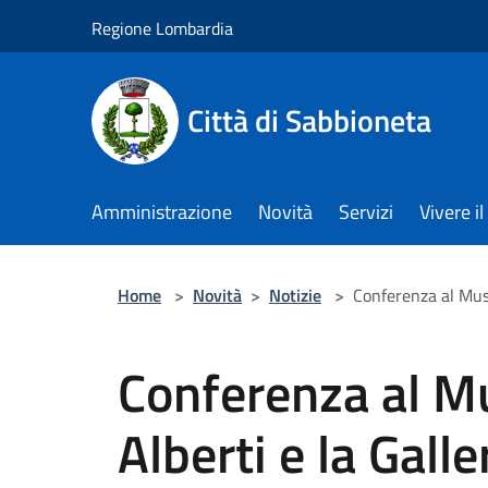
Salta al contenuto principale
Regione Lombardia
Città di Sabbioneta
Amministrazione
Novità
Servizi
Vivere 
Home
>
Novità
>
Notizie
>
Conferenza al Museo
Conferenza al Mu
Alberti e la Galle