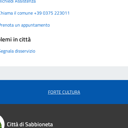
Richiedi Assistenza
Chiama il comune +39 0375 223011
Prenota un appuntamento
lemi in città
Segnala disservizio
FORTE CULTURA
Città di Sabbioneta