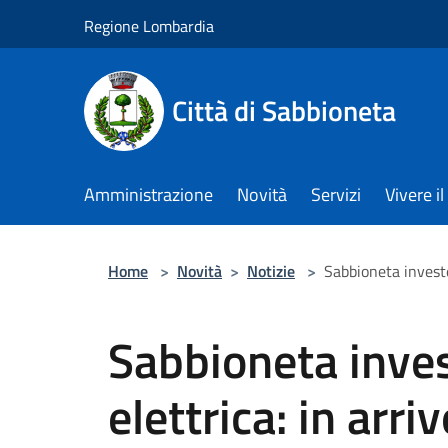
Salta al contenuto principale
Regione Lombardia
Città di Sabbioneta
Amministrazione
Novità
Servizi
Vivere 
Home
>
Novità
>
Notizie
>
Sabbioneta investe
Sabbioneta inves
elettrica: in arr