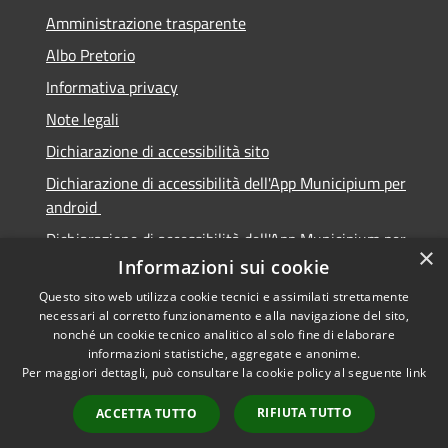
Amministrazione trasparente
Albo Pretorio
Informativa privacy
Note legali
Dichiarazione di accessibilità sito
Dichiarazione di accessibilità dell'App Municipium per
android
Dichiarazione di accessibilità dell'App Municipium per
×
Apple
Informazioni sui cookie
Questo sito web utilizza cookie tecnici e assimilati strettamente
necessari al corretto funzionamento e alla navigazione del sito,
nonché un cookie tecnico analitico al solo fine di elaborare
informazioni statistiche, aggregate e anonime.
RSS
Copyright © 2026 • Città di
Per maggiori dettagli, può consultare la cookie policy al seguente
link
Accessibilità
Sabbioneta • Powered by
Privacy
Municipium
Accesso
•
RIFIUTA TUTTO
ACCETTA TUTTO
Cookie
redazione