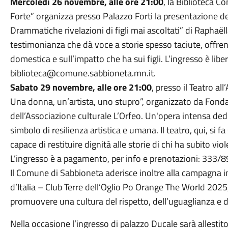
Mercoledì 26 novembre, alle ore 21:00
, la Biblioteca 
Forte” organizza presso Palazzo Forti la presentazione 
Drammatiche rivelazioni di figli mai ascoltati” di Raphaë
testimonianza che dà voce a storie spesso taciute, offren
domestica e sull’impatto che ha sui figli. L’ingresso è li
biblioteca@comune.sabbioneta.mn.it.
Sabato 29 novembre, alle ore 21:00
, presso il Teatro al
Una donna, un’artista, uno stupro”, organizzato da Fond
dell’Associazione culturale L’Orfeo. Un'opera intensa dedi
simbolo di resilienza artistica e umana. Il teatro, qui, si
capace di restituire dignità alle storie di chi ha subito vi
L’ingresso è a pagamento, per info e prenotazioni: 333/
Il Comune di Sabbioneta aderisce inoltre alla campagna i
d’Italia – Club Terre dell’Oglio Po Orange The World 202
promuovere una cultura del rispetto, dell’uguaglianza e 
Nella occasione l’ingresso di palazzo Ducale sarà allestito