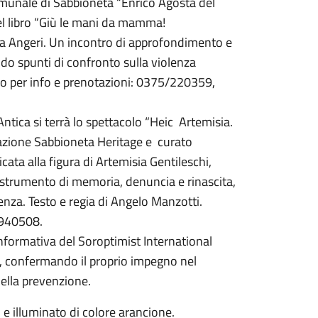
Comunale di Sabbioneta “Enrico Agosta del
del libro “Giù le mani da mamma!
lla Angeri. Un incontro di approfondimento e
do spunti di confronto sulla violenza
bero per info e prenotazioni: 0375/220359,
l’Antica si terrà lo spettacolo “Heic Artemisia.
azione Sabbioneta Heritage e curato
cata alla figura di Artemisia Gentileschi,
 fa strumento di memoria, denuncia e rinascita,
olenza. Testo e regia di Angelo Manzotti.
8940508.
nformativa del Soroptimist International
5, confermando il proprio impegno nel
della prevenzione.
 e illuminato di colore arancione.