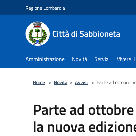
Salta al contenuto principale
Regione Lombardia
Città di Sabbioneta
Amministrazione
Novità
Servizi
Vivere 
Home
>
Novità
>
Avvisi
>
Parte ad ottobre n
Parte ad ottobr
la nuova edizio