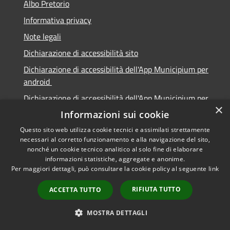
Albo Pretorio
Informativa privacy
Note legali
Dichiarazione di accessibilità sito
Dichiarazione di accessibilità dell'App Municipium per
android
Dichiarazione di accessibilità dell'App Municipium per
×
Apple
Informazioni sui cookie
Questo sito web utilizza cookie tecnici e assimilati strettamente
necessari al corretto funzionamento e alla navigazione del sito,
nonché un cookie tecnico analitico al solo fine di elaborare
informazioni statistiche, aggregate e anonime.
RSS
Copyright © 2026 • Città di
Per maggiori dettagli, può consultare la cookie policy al seguente
link
Accessibilità
Sabbioneta • Powered by
Privacy
Municipium
Accesso
•
RIFIUTA TUTTO
ACCETTA TUTTO
Cookie
redazione
Mappa del sito
MOSTRA DETTAGLI