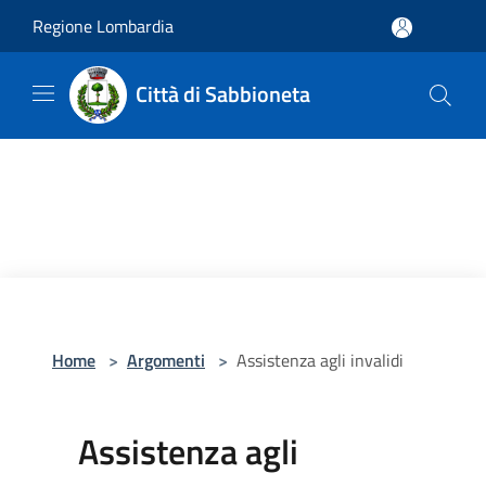
Salta al contenuto principale
Regione Lombardia
Città di Sabbioneta
Home
>
Argomenti
>
Assistenza agli invalidi
Assistenza agli