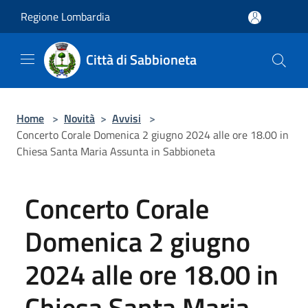
Salta al contenuto principale
Regione Lombardia
Città di Sabbioneta
Home
>
Novità
>
Avvisi
>
Concerto Corale Domenica 2 giugno 2024 alle ore 18.00 in
Chiesa Santa Maria Assunta in Sabbioneta
Concerto Corale
Domenica 2 giugno
2024 alle ore 18.00 in
Chiesa Santa Maria