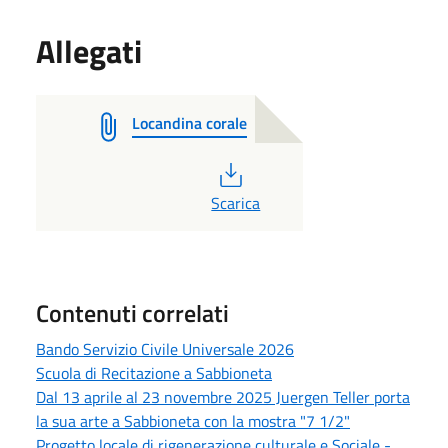
Allegati
Locandina corale
PDF
Scarica
Contenuti correlati
Bando Servizio Civile Universale 2026
Scuola di Recitazione a Sabbioneta
Dal 13 aprile al 23 novembre 2025 Juergen Teller porta
la sua arte a Sabbioneta con la mostra "7 1/2"
Progetto locale di rigenerazione culturale e Sociale -